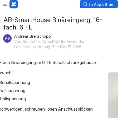
In App öffnen
AB-SmartHouse Binäreingang, 16-
fach, 6 TE
Andreas Breitschopp
Veröffentlicht in OpenKNX für Anwender
Letzte Aktualisierung: Tue Mar 17 2026
16-fach Binäreingang im 6 TE Schaltschrankgehäuse.
swahl:
öffn
 Schaltspannung
Schaltspannung
chaltspannung
ochwertigen, schrauben-losen Anschlussblöcken 