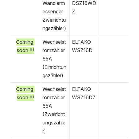
Wandlerm
DSZ16WD
essender 
Z
Zweirichtu
ngszähler)
Coming 
Wechselst
ELTAKO 
soon !!!
romzähler 
WSZ16D
65A
(Einrichtun
gszähler)
Coming 
Wechselst
ELTAKO 
soon !!!
romzähler 
WSZ16DZ
65A
(Zweiricht
ungszähle
r)